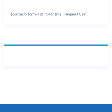
[contact-form-7 id="546" title="Request Call"]