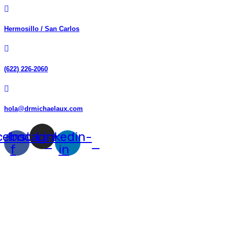
Hermosillo / San Carlos
(622) 226-2060
hola@drmichaelaux.com
cebook-
Instagram
Linkedin-
f
in